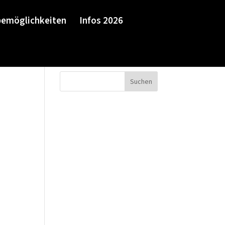
emöglichkeiten
Infos 2026
Suchen
Neueste Beiträge
Neueste
Kommentare
Es sind keine
Kommentare vorhanden.